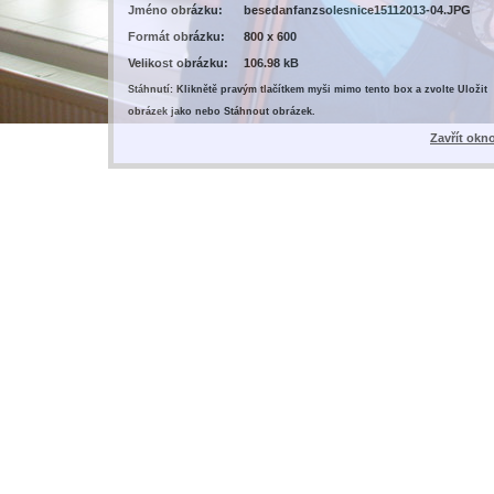
Jméno obrázku:
besedanfanzsolesnice15112013-04.JPG
Formát obrázku:
800 x 600
Velikost obrázku:
106.98 kB
Stáhnutí: Kliknětě pravým tlačítkem myši mimo tento box a zvolte Uložit
obrázek jako nebo Stáhnout obrázek.
Zavřít okn