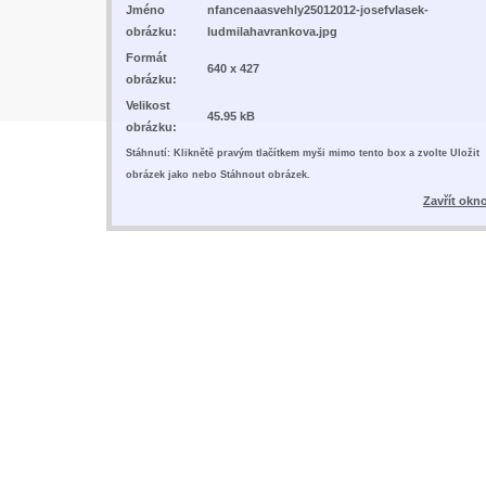
Jméno
nfancenaasvehly25012012-josefvlasek-
obrázku:
ludmilahavrankova.jpg
Formát
640 x 427
obrázku:
Velikost
45.95 kB
obrázku:
Stáhnutí: Kliknětě pravým tlačítkem myši mimo tento box a zvolte Uložit
obrázek jako nebo Stáhnout obrázek.
Zavřít okn