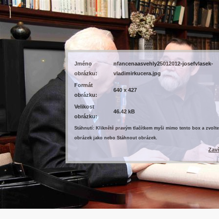
Jméno
nfancenaasvehly25012012-josefvlasek-
obrázku:
vladimirkucera.jpg
Formát
640 x 427
obrázku:
Velikost
46.42 kB
obrázku:
Stáhnutí: Kliknětě pravým tlačítkem myši mimo tento box a zvolte
obrázek jako nebo Stáhnout obrázek.
Zav