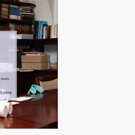
 Uložit
řít okno