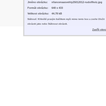
Jméno obrázku:
nfancenaasvehly25012012-rudolfkviz.jpg
Formát obrázku:
640 x 433
Velikost obrázku:
44.78 kB
Stáhnutí: Kliknětě pravým tlačítkem myši mimo tento box a zvolte Uložit
obrázek jako nebo Stáhnout obrázek.
Zavřít okn