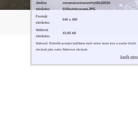
Jméno
cenanatoninasvehly08122010-
obrázku:
010ludeknavara.JPG
Formát
640 x 480
obrázku:
Velikost
43.85 kB
obrázku:
Stáhnutí: Kliknětě pravým tlačítkem myši mimo tento box a zvolte Uložit
obrázek jako nebo Stáhnout obrázek.
Zavřít okn