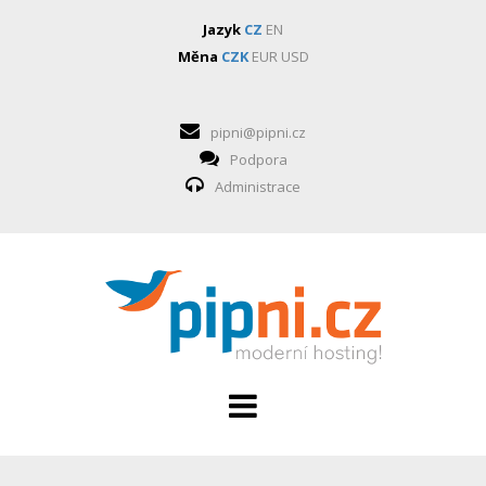
Jazyk
CZ
EN
Měna
CZK
EUR
USD
pipni@pipni.cz
Podpora
Administrace
HOSTING