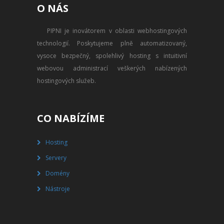
O NÁS
PŘEVOD NA PLACENÝ SSD
WEBHOSTING
PIPNI je inovátorem v oblasti webhostingových
technologií. Poskytujeme plně automatizovaný,
PŘEHLED SSD MULTIHOSTINGU
vysoce bezpečný, spolehlivý hosting s intuitivní
REGISTRACE SSD MULTIHOSTINGU
webovou administrací veškerých nabízených
hostingových služeb.
SERVERY
PŘEHLED VPS
CO NABÍZÍME
REGISTRACE VPS
Hosting
Servery
PŘEHLED VIRTUALBOXU
Domény
REGISTRACE VIRTUALBOXU
Nástroje
PŘEHLED BLADESERVERU