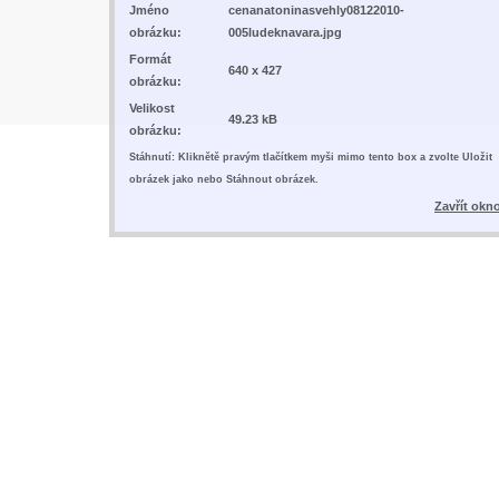
Jméno
cenanatoninasvehly08122010-
obrázku:
005ludeknavara.jpg
Formát
640 x 427
obrázku:
Velikost
49.23 kB
obrázku:
Stáhnutí: Kliknětě pravým tlačítkem myši mimo tento box a zvolte Uložit
obrázek jako nebo Stáhnout obrázek.
Zavřít okn