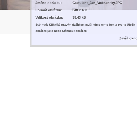
Jméno obrázku:
Gratulant_Jan_Vodnansky.JPG
Formát obrázku:
640 x 480
Velikost obrázku:
38.43 kB
Stáhnutí: Kliknětě pravým tlačítkem myši mimo tento box a zvolte Uložit
obrázek jako nebo Stáhnout obrázek.
Zavřít okn