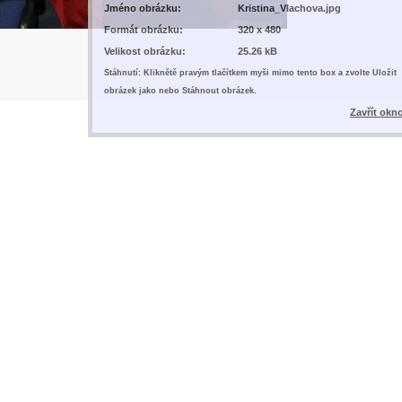
Jméno obrázku:
Kristina_Vlachova.jpg
Formát obrázku:
320 x 480
Velikost obrázku:
25.26 kB
Stáhnutí: Kliknětě pravým tlačítkem myši mimo tento box a zvolte Uložit
obrázek jako nebo Stáhnout obrázek.
Zavřít okn