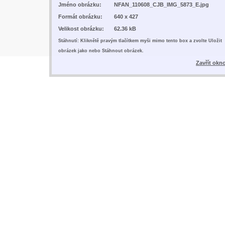
Jméno obrázku:
NFAN_110608_CJB_IMG_5873_E.jpg
Formát obrázku:
640 x 427
Velikost obrázku:
62.36 kB
Stáhnutí: Kliknětě pravým tlačítkem myši mimo tento box a zvolte Uložit
obrázek jako nebo Stáhnout obrázek.
Zavřít okn