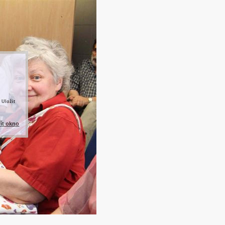
 Uložit
řít okno