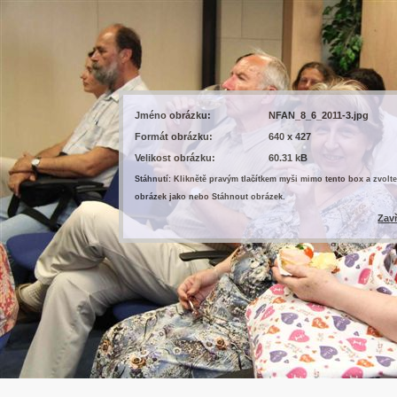
Jméno obrázku:
NFAN_8_6_2011-3.jpg
Formát obrázku:
640 x 427
Velikost obrázku:
60.31 kB
Stáhnutí: Kliknětě pravým tlačítkem myši mimo tento box a zvolte
obrázek jako nebo Stáhnout obrázek.
Zav