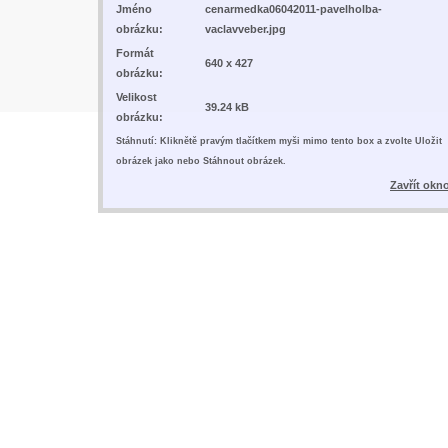
Jméno
cenarmedka06042011-pavelholba-
obrázku:
vaclavveber.jpg
Formát
640 x 427
obrázku:
Velikost
39.24 kB
obrázku:
Stáhnutí: Kliknětě pravým tlačítkem myši mimo tento box a zvolte Uložit
obrázek jako nebo Stáhnout obrázek.
Zavřít okn