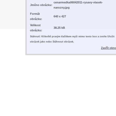
cenarmedka06042011-rysavy-vlasek-
Jméno obrázku:
narozny.jpg
Formát
640 x 427
obrázku:
Velikost
38.25 kB
obrázku:
Stáhnutí: Kliknětě pravým tlačítkem myši mimo tento box a zvolte Uložit
obrázek jako nebo Stáhnout obrázek.
Zavřít okn