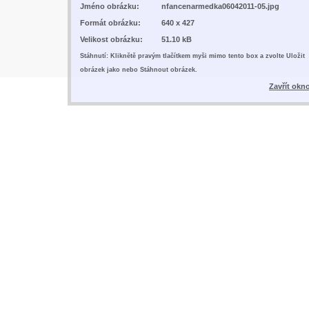
Jméno obrázku:
nfancenarmedka06042011-05.jpg
Formát obrázku:
640 x 427
Velikost obrázku:
51.10 kB
Stáhnutí: Kliknětě pravým tlačítkem myši mimo tento box a zvolte Uložit
obrázek jako nebo Stáhnout obrázek.
Zavřít okn