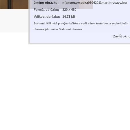
Jméno obrázku:
nfancenarmedka06042011martinrysavy.jpg
Formát obrázku:
320 x 480
Velikost obrázku:
14.71 kB
Stáhnutí: Kliknětě pravým tlačítkem myši mimo tento box a zvolte Uložit
obrázek jako nebo Stáhnout obrázek.
Zavřít okn