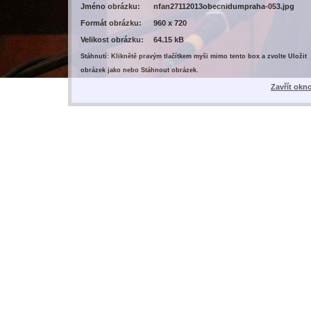
Jméno obrázku:
nfan27112013obecnidumpraha-053.jpg
Formát obrázku:
960 x 720
Velikost obrázku:
64.15 kB
Stáhnutí: Kliknětě pravým tlačítkem myši mimo tento box a zvolte Uložit
obrázek jako nebo Stáhnout obrázek.
Zavřít okn