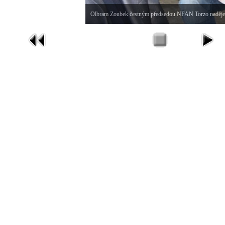
Olbram Zoubek čestným předsedou NFAN Torzo naděje J