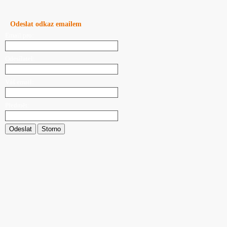
Odeslat odkaz emailem
Email pro:
Odesílatel:
Váš email:
Předmět:
Odeslat
Storno