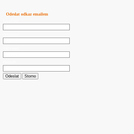
Odeslat odkaz emailem
Email pro:
Odesílatel:
Váš email:
Předmět:
Odeslat
Storno