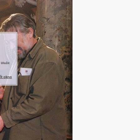
 Uložit
řít okno