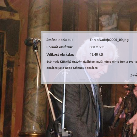
Jméno obrázku:
TorzoNadeje2009_09.jpg
Formát obrázku:
800 x 533
Velikost obrázku:
49.48 kB
Stáhnutí: Kliknětě pravým tlačítkem myši mimo tento box a zvolte
obrázek jako nebo Stáhnout obrázek.
Zav