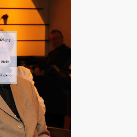
023.jpg
 Uložit
řít okno