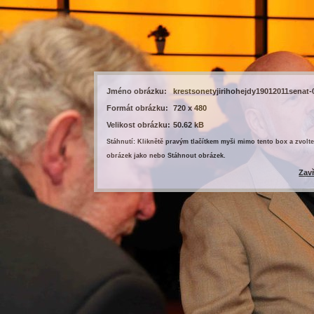
Jméno obrázku:
krestsonetyjirihohejdy19012011senat-
Formát obrázku:
720 x 480
Velikost obrázku:
50.62 kB
Stáhnutí: Kliknětě pravým tlačítkem myši mimo tento box a zvolte
obrázek jako nebo Stáhnout obrázek.
Zav