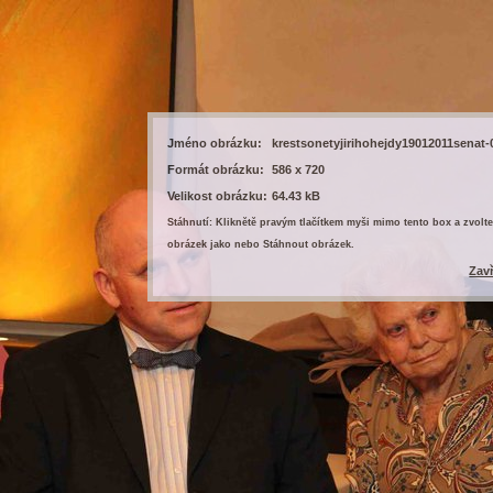
Jméno obrázku:
krestsonetyjirihohejdy19012011senat-
Formát obrázku:
586 x 720
Velikost obrázku:
64.43 kB
Stáhnutí: Kliknětě pravým tlačítkem myši mimo tento box a zvolte
obrázek jako nebo Stáhnout obrázek.
Zav