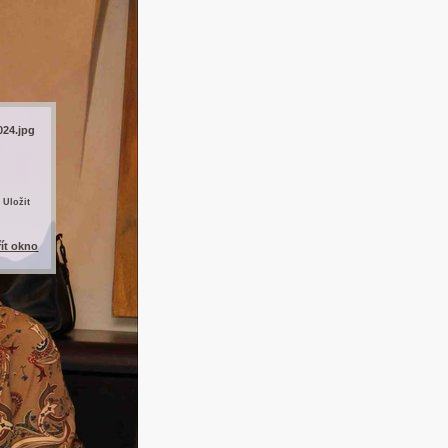
024.jpg
 Uložit
řít okno