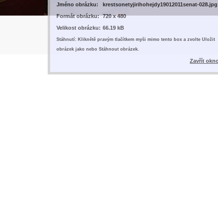
Jméno obrázku:
krestsonetyjirihohejdy19012011senat-028.jpg
Formát obrázku:
720 x 480
Velikost obrázku:
66.19 kB
Stáhnutí: Kliknětě pravým tlačítkem myši mimo tento box a zvolte Uložit
obrázek jako nebo Stáhnout obrázek.
Zavřít okn