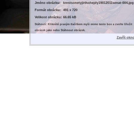
Jméno obrázku:
krestsonetyjirihohejdy19012011senat-004.jpg
Formát obrázku:
491 x 720
Velikost obrázku:
66.65 kB
Stáhnutí: Kliknětě pravým tlačítkem myši mimo tento box a zvolte Uložit
obrázek jako nebo Stáhnout obrázek.
Zavřít okn