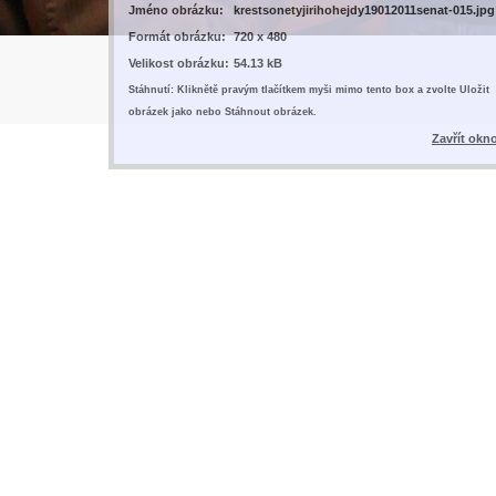
Jméno obrázku:
krestsonetyjirihohejdy19012011senat-015.jpg
Formát obrázku:
720 x 480
Velikost obrázku:
54.13 kB
Stáhnutí: Kliknětě pravým tlačítkem myši mimo tento box a zvolte Uložit
obrázek jako nebo Stáhnout obrázek.
Zavřít okn