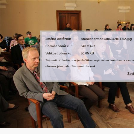
Jméno obrázku:
nfancenarmedka06042011-02.jpg
Formát obrázku:
640 x 427
Velikost obrázku:
50.65 kB
Stáhnutí: Kliknětě pravým tlačítkem myši mimo tento box a zvolte
obrázek jako nebo Stáhnout obrázek.
Zav