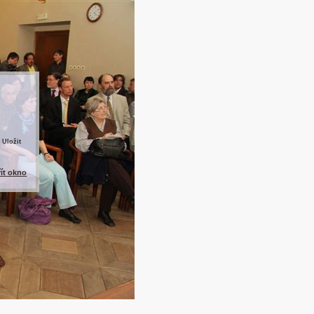
 Uložit
řít okno