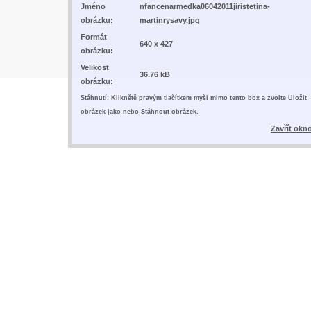
Jméno
nfancenarmedka06042011jiristetina-
obrázku:
martinrysavy.jpg
Formát
640 x 427
obrázku:
Velikost
36.76 kB
obrázku:
Stáhnutí: Kliknětě pravým tlačítkem myši mimo tento box a zvolte Uložit
obrázek jako nebo Stáhnout obrázek.
Zavřít okn