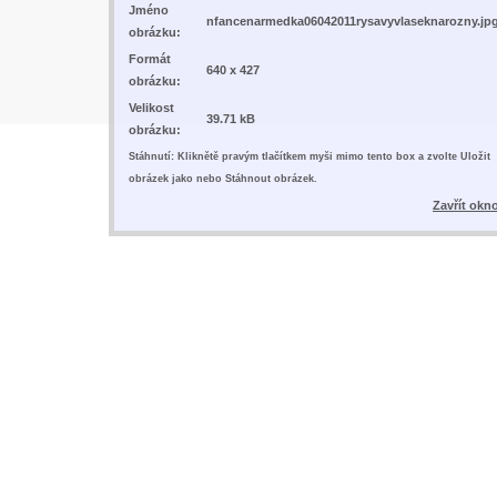
Jméno
nfancenarmedka06042011rysavyvlaseknarozny.jp
obrázku:
Formát
640 x 427
obrázku:
Velikost
39.71 kB
obrázku:
Stáhnutí: Kliknětě pravým tlačítkem myši mimo tento box a zvolte Uložit
obrázek jako nebo Stáhnout obrázek.
Zavřít okn