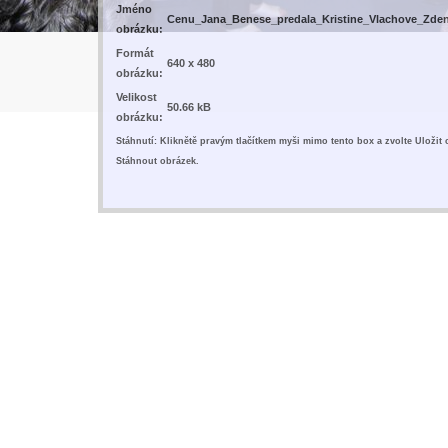
Jméno
Cenu_Jana_Benese_predala_Kristine_Vlachove_Zde
obrázku:
Formát
640 x 480
obrázku:
Velikost
50.66 kB
obrázku:
Stáhnutí: Kliknětě pravým tlačítkem myši mimo tento box a zvolte Uložit
Stáhnout obrázek.