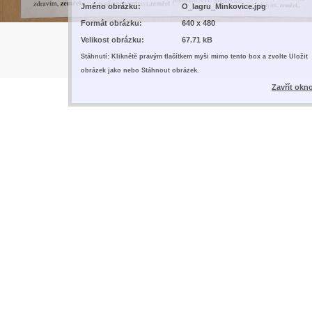
Jméno obrázku:
O_lagru_Minkovice.jpg
Formát obrázku:
640 x 480
Velikost obrázku:
67.71 kB
Stáhnutí: Kliknětě pravým tlačítkem myši mimo tento box a zvolte Uložit
obrázek jako nebo Stáhnout obrázek.
Zavřít okn