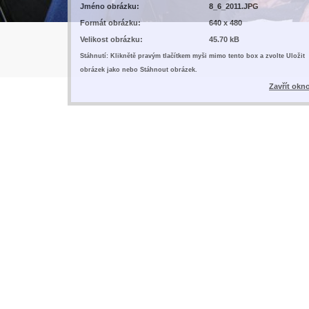
Jméno obrázku:
8_6_2011.JPG
Formát obrázku:
640 x 480
Velikost obrázku:
45.70 kB
Stáhnutí: Kliknětě pravým tlačítkem myši mimo tento box a zvolte Uložit
obrázek jako nebo Stáhnout obrázek.
Zavřít okn