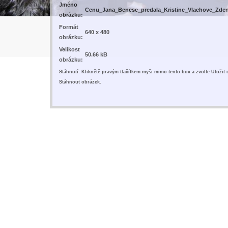
Jméno
Cenu_Jana_Benese_predala_Kristine_Vlachove_Zde
obrázku:
Formát
640 x 480
obrázku:
Velikost
50.66 kB
obrázku:
Stáhnutí: Kliknětě pravým tlačítkem myši mimo tento box a zvolte Uložit
Stáhnout obrázek.