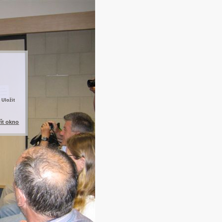
 Uložit
řít okno