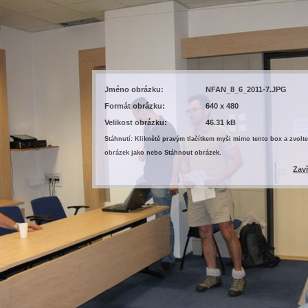
Jméno obrázku:
NFAN_8_6_2011-7.JPG
Formát obrázku:
640 x 480
Velikost obrázku:
46.31 kB
Stáhnutí: Kliknětě pravým tlačítkem myši mimo tento box a zvolte
obrázek jako nebo Stáhnout obrázek.
Zav