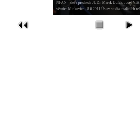
NFAN - zleva predseda JUDr. Marek Dufek, Josef Vláše
věznice Minkovice - 8.6.2011 Ústav studia totalitních r