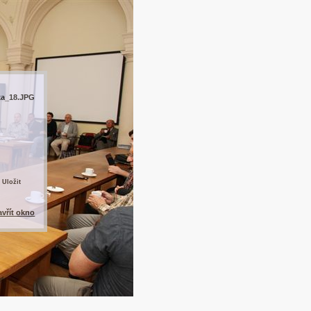
ka_18.JPG
 Uložit
avřít okno