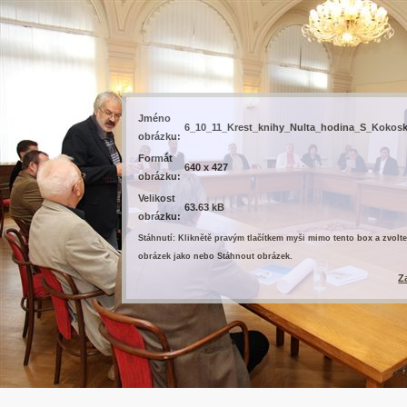
Jméno
6_10_11_Krest_knihy_Nulta_hodina_S_Kokos
obrázku:
Formát
640 x 427
obrázku:
Velikost
63.63 kB
obrázku:
Stáhnutí: Kliknětě pravým tlačítkem myši mimo tento box a zvolte
obrázek jako nebo Stáhnout obrázek.
Z