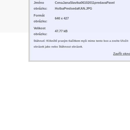
Jméno
CenaJanaSlavika06102011predavaPavel
obrázku:
HolbaPredsedaKAN.JPG
Formát
640 x 427
obrázku:
Velikost
47.77 kB
obrázku:
Stáhnutí: Kliknětě pravým tlačítkem myši mimo tento box a zvolte Uložit
obrázek jako nebo Stáhnout obrázek.
Zavřít okn