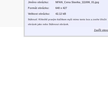
Jméno obrázku:
NFAN_Cena Slavika_111006_01.jpg
Formát obrázku:
640 x 427
Velikost obrázku:
42.12 kB
Stáhnutí: Kliknětě pravým tlačítkem myši mimo tento box a zvolte Uložit
obrázek jako nebo Stáhnout obrázek.
Zavřít okn