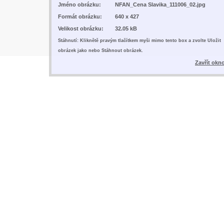
Jméno obrázku:
NFAN_Cena Slavika_111006_02.jpg
Formát obrázku:
640 x 427
Velikost obrázku:
32.05 kB
Stáhnutí: Kliknětě pravým tlačítkem myši mimo tento box a zvolte Uložit
obrázek jako nebo Stáhnout obrázek.
Zavřít okn