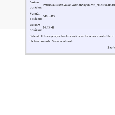
Jméno
PetruskaSustrovaJanVodnanskykmotri_NFAN061020
obrázku:
Formát
640 x 427
obrázku:
Velikost
50.43 kB
obrázku:
Stáhnutí: Kliknětě pravým tlačítkem myši mimo tento box a zvolte Uložit
obrázek jako nebo Stáhnout obrázek.
Zavří