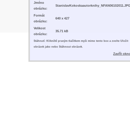
Jméno
StanislavKokoskaautorknihy_NFAN06102011.JP
obrázku:
Formát
640 x 427
obrázku:
Velikost
35.71 kB
obrázku:
Stáhnutí: Kliknětě pravým tlačítkem myši mimo tento box a zvolte Uložit
obrázek jako nebo Stáhnout obrázek.
Zavřít okn