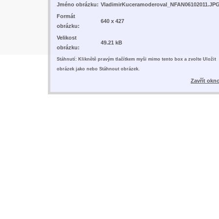
Jméno obrázku:
VladimirKuceramoderoval_NFAN06102011.JP
Formát
640 x 427
obrázku:
Velikost
49.21 kB
obrázku:
Stáhnutí: Kliknětě pravým tlačítkem myši mimo tento box a zvolte Uložit
obrázek jako nebo Stáhnout obrázek.
Zavřít okn