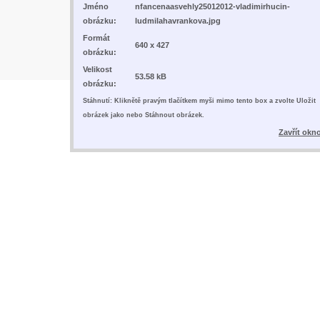
Jméno
nfancenaasvehly25012012-vladimirhucin-
obrázku:
ludmilahavrankova.jpg
Formát
640 x 427
obrázku:
Velikost
53.58 kB
obrázku:
Stáhnutí: Kliknětě pravým tlačítkem myši mimo tento box a zvolte Uložit
obrázek jako nebo Stáhnout obrázek.
Zavřít okn