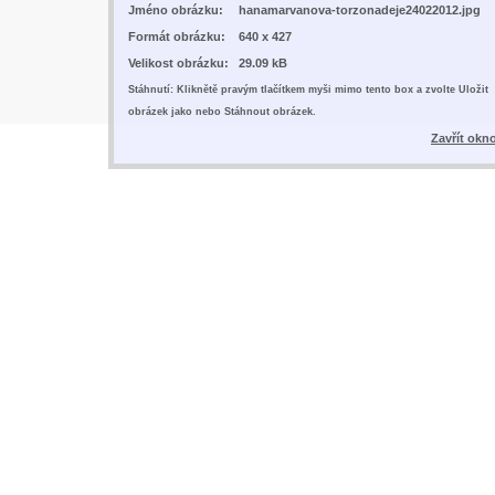
Jméno obrázku:
hanamarvanova-torzonadeje24022012.jpg
Formát obrázku:
640 x 427
Velikost obrázku:
29.09 kB
Stáhnutí: Kliknětě pravým tlačítkem myši mimo tento box a zvolte Uložit
obrázek jako nebo Stáhnout obrázek.
Zavřít okn