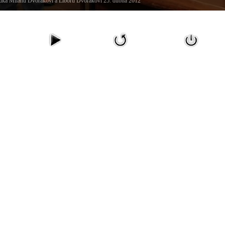
ka Milanu Dvořákovi a Liboru Dvořákovi 25. dubna 2012