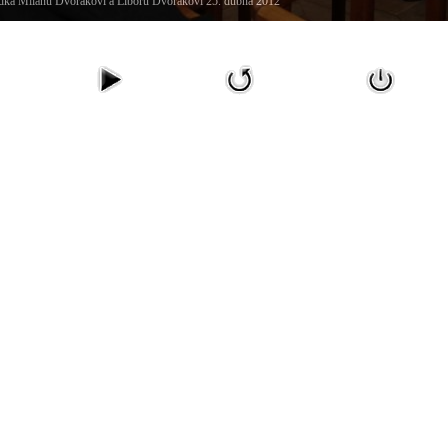
ka Milanu Dvořákovi a Liboru Dvořákovi 25. dubna 2012