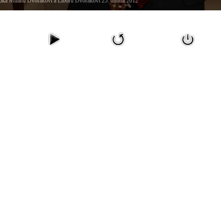
ka Milanu Dvořákovi a Liboru Dvořákovi 25. dubna 2012