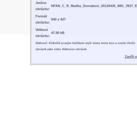
Jméno
NFAN_C_R_Medka_Dvorakovi_20120425_IMG_3937_E
obrázku:
Formát
640 x 427
obrázku:
Velikost
47.90 kB
obrázku:
Stáhnutí: Kliknětě pravým tlačítkem myši mimo tento box a zvolte Uložit
obrázek jako nebo Stáhnout obrázek.
Zavřít 