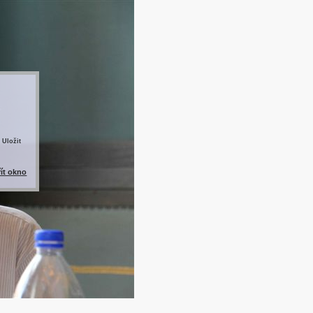
 Uložit
řít okno