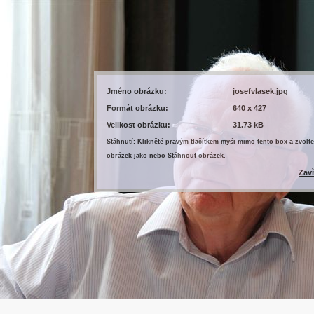
Jméno obrázku:
josefvlasek.jpg
Formát obrázku:
640 x 427
Velikost obrázku:
31.73 kB
Stáhnutí: Kliknětě pravým tlačítkem myši mimo tento box a zvolte
obrázek jako nebo Stáhnout obrázek.
Zav