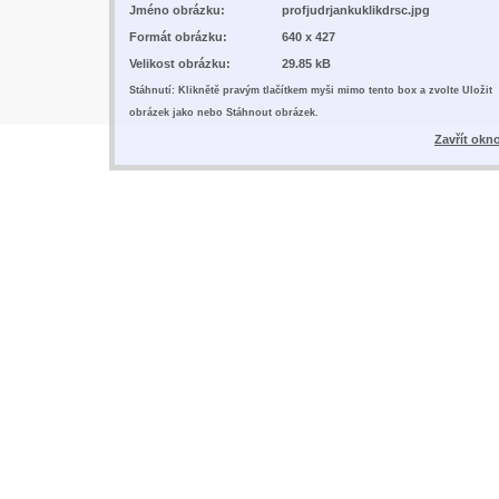
Jméno obrázku:
profjudrjankuklikdrsc.jpg
Formát obrázku:
640 x 427
Velikost obrázku:
29.85 kB
Stáhnutí: Kliknětě pravým tlačítkem myši mimo tento box a zvolte Uložit
obrázek jako nebo Stáhnout obrázek.
Zavřít okn