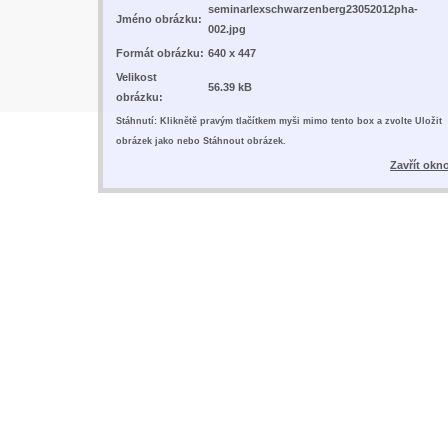
seminarlexschwarzenberg23052012pha-
Jméno obrázku:
002.jpg
Formát obrázku:
640 x 447
Velikost
56.39 kB
obrázku:
Stáhnutí: Kliknětě pravým tlačítkem myši mimo tento box a zvolte Uložit
obrázek jako nebo Stáhnout obrázek.
Zavřít okn